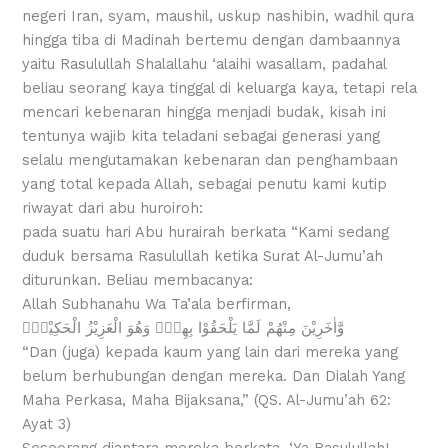
negeri Iran, syam, maushil, uskup nashibin, wadhil qura
hingga tiba di Madinah bertemu dengan dambaannya
yaitu Rasulullah Shalallahu ‘alaihi wasallam, padahal
beliau seorang kaya tinggal di keluarga kaya, tetapi rela
mencari kebenaran hingga menjadi budak, kisah ini
tentunya wajib kita teladani sebagai generasi yang
selalu mengutamakan kebenaran dan penghambaan
yang total kepada Allah, sebagai penutu kami kutip
riwayat dari abu huroiroh:
pada suatu hari Abu hurairah berkata “Kami sedang
duduk bersama Rasulullah ketika Surat Al-Jumu’ah
diturunkan. Beliau membacanya:
Allah Subhanahu Wa Ta’ala berfirman,
وَّاٰخَرِيْنَ مِنْهُمْ لَمَّا يَلْحَقُوْا بِهِمْۗ وَهُوَ الْعَزِيْزُ الْحَكِيْمُۙ
“Dan (juga) kepada kaum yang lain dari mereka yang
belum berhubungan dengan mereka. Dan Dialah Yang
Maha Perkasa, Maha Bijaksana,” (QS. Al-Jumu’ah 62:
Ayat 3)
Seseorang diantara mereka berkata, ‘Ya Rasulullah!