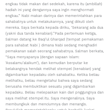
engkau tidak makan dari sedekah, karena itu (ambillah)
hadiah ini yang dengannya saya ingin menghormati
engkau.” Nabi makan darinya dan memerintahkan para
sahabatnya untuk melakukannya, yang diikuti oleh
mereka. Saya berkata kepada diriku, ‘Sekarang ada dua
(yakni dua tanda kenabian).’’Pada pertemuan ketiga,
Salman datang ke Baqi’ul Gharqad (tempat pemakaman
para sahabat Nabi ) dimana Nabi sedang menghadiri
pemakanan salah seorang sahabatnya. Salman berkata,
“Saya menyapanya (dengan sapaan Islam:
‘Assalamu’alaikum’), dan kemudian berputar ke
belakangnya hendak melihat stempel (kenabian) yang
digambarkan kepadaku oleh sahabatku. Ketika beliau
melihatku, beliau mengetahui bahwa saya sedang
berusaha membuktikan sesuatu yang digambarkan
kepadaku. Beliau melepaskan kain dari pnggungnya dan
saya melihat stempel itu. Saya mengenalinya. Saya
membungkuk dan menciumnya dan menangis.
Rasulullah memerintahkanku untuk berbalik (yakni