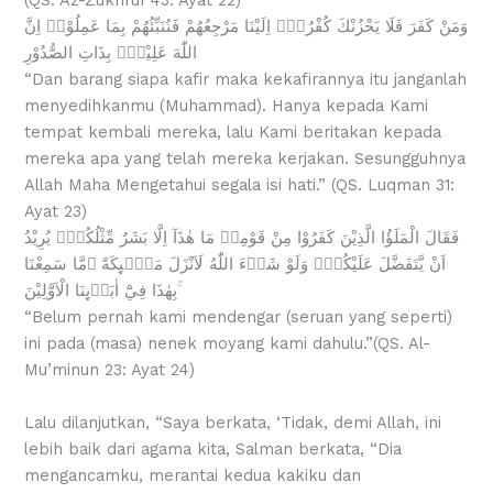
وَمَنْ كَفَرَ فَلَا يَحْزُنْكَ كُفْرُهٗۗ اِلَيْنَا مَرْجِعُهُمْ فَنُنَبِّئُهُمْ بِمَا عَمِلُوْاۗ اِنَّ
اللّٰهَ عَلِيْمٌۢ بِذَاتِ الصُّدُوْرِ
“Dan barang siapa kafir maka kekafirannya itu janganlah
menyedihkanmu (Muhammad). Hanya kepada Kami
tempat kembali mereka, lalu Kami beritakan kepada
mereka apa yang telah mereka kerjakan. Sesungguhnya
Allah Maha Mengetahui segala isi hati.” (QS. Luqman 31:
Ayat 23)
فَقَالَ الْمَلَؤُا الَّذِيْنَ كَفَرُوْا مِنْ قَوْمِهٖ مَا هٰذَآ اِلَّا بَشَرٌ مِّثْلُكُمْۙ يُرِيْدُ
اَنْ يَّتَفَضَّلَ عَلَيْكُمْۗ وَلَوْ شَاۤءَ اللّٰهُ لَاَنْزَلَ مَلٰۤىِٕكَةً ۖمَّا سَمِعْنَا
بِهٰذَا فِيْٓ اٰبَاۤىِٕنَا الْاَوَّلِيْنَ ۚ
“Belum pernah kami mendengar (seruan yang seperti)
ini pada (masa) nenek moyang kami dahulu.”(QS. Al-
Mu’minun 23: Ayat 24)
Lalu dilanjutkan, “Saya berkata, ‘Tidak, demi Allah, ini
lebih baik dari agama kita, Salman berkata, “Dia
mengancamku, merantai kedua kakiku dan