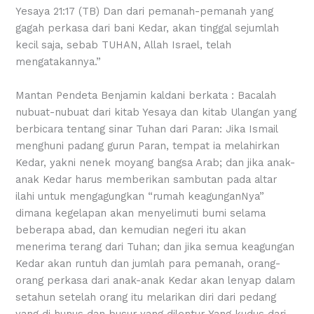
Yesaya 21:17 (TB) Dan dari pemanah-pemanah yang
gagah perkasa dari bani Kedar, akan tinggal sejumlah
kecil saja, sebab TUHAN, Allah Israel, telah
mengatakannya.”
Mantan Pendeta Benjamin kaldani berkata : Bacalah
nubuat-nubuat dari kitab Yesaya dan kitab Ulangan yang
berbicara tentang sinar Tuhan dari Paran: Jika Ismail
menghuni padang gurun Paran, tempat ia melahirkan
Kedar, yakni nenek moyang bangsa Arab; dan jika anak-
anak Kedar harus memberikan sambutan pada altar
ilahi untuk mengagungkan “rumah keagunganNya”
dimana kegelapan akan menyelimuti bumi selama
beberapa abad, dan kemudian negeri itu akan
menerima terang dari Tuhan; dan jika semua keagungan
Kedar akan runtuh dan jumlah para pemanah, orang-
orang perkasa dari anak-anak Kedar akan lenyap dalam
setahun setelah orang itu melarikan diri dari pedang
yang di hunus dan busur yang dilentur-Yang kudus dari