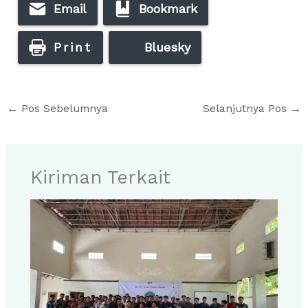
Email
Bookmark
Print
Bluesky
←
Pos Sebelumnya
Selanjutnya Pos
→
Kiriman Terkait