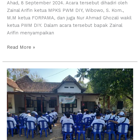
Ahad, 8 September 2024. Acara tersebut dihadiri oleh
Zainal Arifin ketua MPKS PWM DIY, Wibowo, S. Kom.,
M.M ketua FORPAMA, dan juga Nur Ahmad Ghozali wakil
ketua PWM DIY. Dalam acara tersebut bapak Zainal
Arifin menyampaikan
Read More »
Rihlah
PRM
Tamantirto
Selatan
ke
PCM
Moyudan