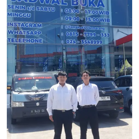
YES
Yamaha
di
Semarang