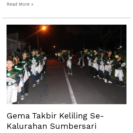
Read More »
Gema
Takbir
Keliling
Se-
Kalurahan
Sumbersari
1446H/2025
Gema Takbir Keliling Se-
Kalurahan Sumbersari