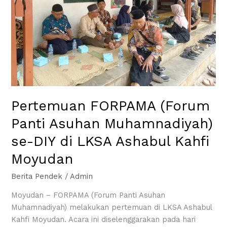
se-
DIY
di
LKSA
Ashabul
Kahfi
Moyudan
Pertemuan FORPAMA (Forum
Panti Asuhan Muhamnadiyah)
se-DIY di LKSA Ashabul Kahfi
Moyudan
Berita Pendek
/
Admin
Moyudan – FORPAMA (Forum Panti Asuhan
Muhamnadiyah) melakukan pertemuan di LKSA Ashabul
Kahfi Moyudan. Acara ini diselenggarakan pada hari