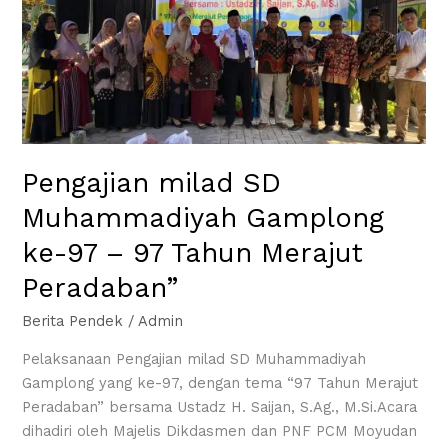
Muhammadiyah
Gamplong
ke-
97
–
97
Tahun
Merajut
Pengajian milad SD
Peradaban”
Muhammadiyah Gamplong
ke-97 – 97 Tahun Merajut
Peradaban”
Berita Pendek
/
Admin
Pelaksanaan Pengajian milad SD Muhammadiyah
Gamplong yang ke-97, dengan tema “97 Tahun Merajut
Peradaban” bersama Ustadz H. Saijan, S.Ag., M.Si.Acara
dihadiri oleh Majelis Dikdasmen dan PNF PCM Moyudan