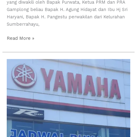
yang diwakili oleh Bapak Purwata, Ketua PRM dan PRA
Gamplong beliau Bapak H. Agung Hidayat dan Ibu Hj Sri
Haryani, Bapak H. Pangestu perwakilan dari Kelurahan
Sumberrahayu,
Read More »
Dua
Siswa
SMK
Muhammadiyah
1
Moyudan
Lanjut
ke
Tahap
Wawancara
Rekrutmen