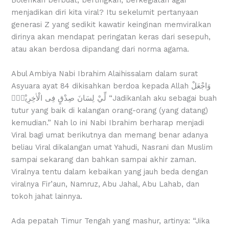
menjadikan diri kita viral? Itu sekelumit pertanyaan
generasi Z yang sedikit kawatir keinginan memviralkan
dirinya akan mendapat peringatan keras dari sesepuh,
atau akan berdosa dipandang dari norma agama.
Abul Ambiya Nabi Ibrahim Alaihissalam dalam surat
Asyuara ayat 84 dikisahkan berdoa kepada Allah وَاجْعَلْ
لِّيْ لِسَانَ صِدْقٍ فِى الْاٰخِرِيْنَۙ “Jadikanlah aku sebagai buah
tutur yang baik di kalangan orang-orang (yang datang)
kemudian.” Nah lo ini Nabi Ibrahim berharap menjadi
Viral bagi umat berikutnya dan memang benar adanya
beliau Viral dikalangan umat Yahudi, Nasrani dan Muslim
sampai sekarang dan bahkan sampai akhir zaman.
Viralnya tentu dalam kebaikan yang jauh beda dengan
viralnya Fir’aun, Namruz, Abu Jahal, Abu Lahab, dan
tokoh jahat lainnya.
Ada pepatah Timur Tengah yang mashur, artinya: “Jika